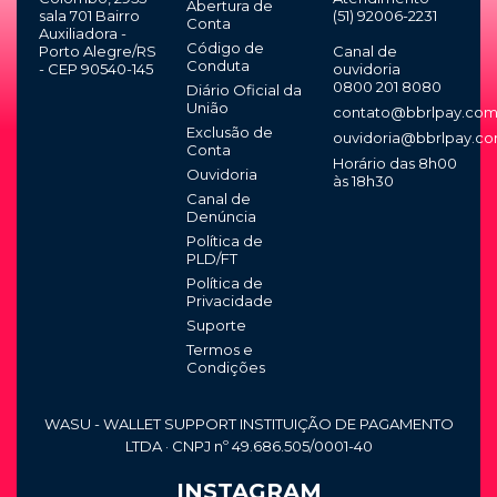
Abertura de
sala 701 Bairro
(51) 92006-2231
Conta
Auxiliadora -
Código de
Porto Alegre/RS
Canal de
Conduta
- CEP 90540-145
ouvidoria
0800 201 8080
Diário Oficial da
União
contato@bbrlpay.com
Exclusão de
ouvidoria@bbrlpay.co
Conta
Horário das 8h00
Ouvidoria
às 18h30
Canal de
Denúncia
Política de
PLD/FT
Política de
Privacidade
Suporte
Termos e
Condições
WASU - WALLET SUPPORT INSTITUIÇÃO DE PAGAMENTO
LTDA · CNPJ nº 49.686.505/0001-40
INSTAGRAM