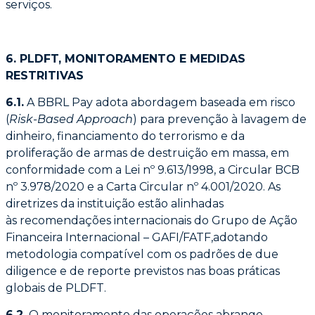
serviços.
6. PLDFT, MONITORAMENTO E MEDIDAS
RESTRITIVAS
6.1.
A BBRL Pay adota abordagem baseada em risco
(
Risk-Based Approach
) para
prevenção à lavagem de
dinheiro, financiamento do terrorismo e da
proliferação de armas
de destruição em massa, em
conformidade com a Lei nº 9.613/1998, a Circular BCB
nº
3.978/2020 e a Carta Circular nº 4.001/2020. As
diretrizes da instituição estão alinhadas
às
recomendações internacionais do Grupo de Ação
Financeira Internacional – GAFI/FATF,adotando
metodologia compatível com os padrões de due
diligence e de reporte previstos
nas boas práticas
globais de PLDFT.
6.2.
O monitoramento das operações abrange